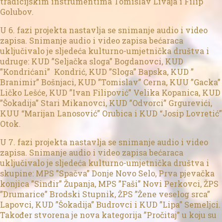
tradicijskim instrumentima Tomislav Livaja i Filip
Golubov.
U 6. fazi projekta nastavlja se snimanje audio i video
zapisa. Snimanje audio i video zapisa bećaraca
uključivalo je sljedeća kulturno-umjetnička društva i
udruge: KUD ”Seljačka sloga” Bogdanovci, KUD
”Kondrićani” Kondrić, KUD ”Sloga” Bapska, KUD ”
Branimir” Bošnjaci, KUD ”Tomislav” Cerna, KUU ”Gacka”
Ličko Lešće, KUD ”Ivan Filipović” Velika Kopanica, KUD
”Šokadija” Stari Mikanovci, KUD ”Odvorci” Grgurevići,
KUU “Marijan Lanosović” Orubica i KUD “Josip Lovretić”
Otok.
U 7. fazi projekta nastavlja se snimanje audio i video
zapisa. Snimanje audio i video zapisa bećaraca
uključivalo je sljedeća kulturno-umjetnička društva i
skupine: MPS ”Spačva” Donje Novo Selo, Prva pjevačka
konjica ”Sinđir” Županja, MPS ”Faši” Novi Perkovci, ŽPS
”Drumarice” Brodski Stupnik, ŽPS ”Žene veselog srca”
Lapovci, KUD ”Šokadija” Budrovci i KUD ”Lipa” Semeljci.
Također stvorena je nova kategorija ”Pročitaj” u koju su