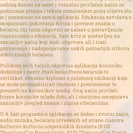
sadržaj donosi na sažet i vizualno privlačan način uz
pomicanje pitanja i teksta pomicanjem prsta ulijevo što
je i naznačeno na samoj aplikaciji. Edukacija završava s
mogućnosti pokretanja Kviza i provjere znanja o
bećarcu, čiji točni odgovori se nalaze u postavljenim
činjenicama u edukaciji. Sam kviz je postavljen na
zanimljiv način koji nudi odgovore, ali i traži
poznavanje i nadopunjavanje nekih poznatijih stihova
dobro znanih bećaraca.
Prilikom svih točnih odgovora aplikacija korisniku
dodjeljuje i naziv
Pravi bećar/Prava bećaruša
te
certifikat, odnosno diplomu o položenoj edukaciji koja
se može personalizirati imenom i prezimenom te
preuzeti na korisnikov uređaj. Ovaj način privlači
brojne korisnike mlađe dobi, ali i starijima omogućava
zanimljiv pregled znanja i zapisa o bećarcima.
U 4. fazi programa u aplikaciju se dodao i zvučni zapis,
audio snimka, bećaraca izvedenih od strane članova
kulturno-kulturno umjetničkih društava (KUD
”Berislavić” iz Novog Grada, KUD ”Tomislav” iz Donjih