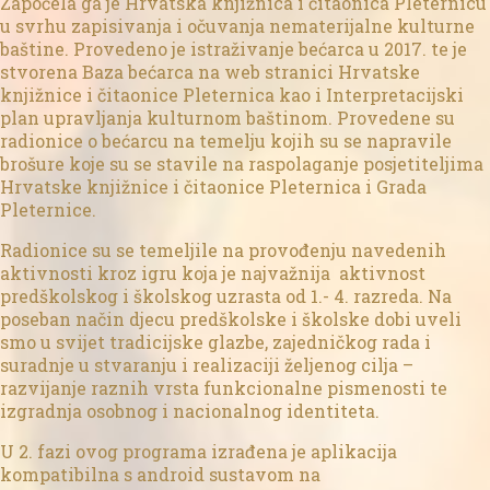
Započela ga je Hrvatska knjižnica i čitaonica Pleternicu
u svrhu zapisivanja i očuvanja nematerijalne kulturne
baštine. Provedeno je istraživanje bećarca u 2017. te je
stvorena Baza bećarca na web stranici Hrvatske
knjižnice i čitaonice Pleternica kao i Interpretacijski
plan upravljanja kulturnom baštinom. Provedene su
radionice o bećarcu na temelju kojih su se napravile
brošure koje su se stavile na raspolaganje posjetiteljima
Hrvatske knjižnice i čitaonice Pleternica i Grada
Pleternice.
Radionice su se temeljile na provođenju navedenih
aktivnosti kroz igru koja je najvažnija aktivnost
predškolskog i školskog uzrasta od 1.- 4. razreda. Na
poseban način djecu predškolske i školske dobi uveli
smo u svijet tradicijske glazbe, zajedničkog rada i
suradnje u stvaranju i realizaciji željenog cilja –
razvijanje raznih vrsta funkcionalne pismenosti te
izgradnja osobnog i nacionalnog identiteta.
U 2. fazi ovog programa izrađena je aplikacija
kompatibilna s android sustavom na