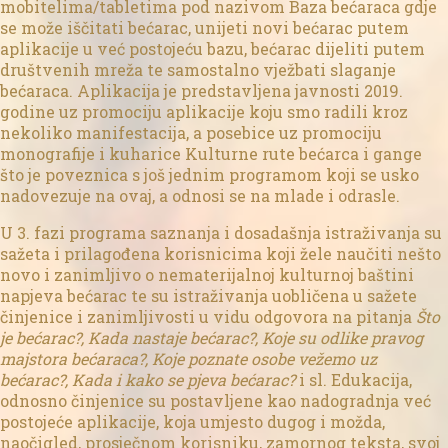
mobitelima/tabletima pod nazivom Baza bećaraca gdje
se može iščitati bećarac, unijeti novi bećarac putem
aplikacije u već postojeću bazu, bećarac dijeliti putem
društvenih mreža te samostalno vježbati slaganje
bećaraca. Aplikacija je predstavljena javnosti 2019.
godine uz promociju aplikacije koju smo radili kroz
nekoliko manifestacija, a posebice uz promociju
monografije i kuharice Kulturne rute bećarca i gange
što je poveznica s još jednim programom koji se usko
nadovezuje na ovaj, a odnosi se na mlade i odrasle.
U 3. fazi programa saznanja i dosadašnja istraživanja su
sažeta i prilagođena korisnicima koji žele naučiti nešto
novo i zanimljivo o nematerijalnoj kulturnoj baštini
napjeva bećarac te su istraživanja uobličena u sažete
činjenice i zanimljivosti u vidu odgovora na pitanja
Što
je bećarac?, Kada nastaje bećarac?, Koje su odlike pravog
majstora bećaraca?, Koje poznate osobe vežemo uz
bećarac?, Kada i kako se pjeva bećarac?
i sl. Edukacija,
odnosno činjenice su postavljene kao nadogradnja već
postojeće aplikacije, koja umjesto dugog i možda,
naočigled, prosječnom korisniku, zamornog teksta, svoj