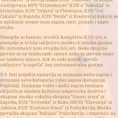
Andrijevaca, MPS “Strossmayer” KUD-a ”Šokadija” iz
Strizivojne, KUD ”Orljava” iz Pleternice, KUD ”Ivo
Čakalić” iz Kaptola, KUD ”Berda” iz Brestovca) kako bi se
u aplikaciji mogao osim zapisa riječi, pronaći i zapis
zvuka.
Ponegdje su bećarac izvodili kompletni KUD-ovi, a
ponegdje je to bila isključivo muška ili ženska pjesma.
Ni instrumenti nisu svugdje bili isti. Neke skupine
pjevale su uz tamburaški sastav, neke su pjevale samo
uz tamburu samicu, dok su neki poneki pjevali
isključivo “a capella”, bez instrumentalne pratnje.
U 5. fazi projekta nastavlja se snimanja audio zapisa i
stvaranje nove kategorije video zapisa (kategorija
Pogledaj). Snimanje video i audio zapisa bećaraca
uključilo je sljedeća kulturno-umjetnička društva i
skupine: muška vokalna skupina ”Sinovi atara” iz
Zagreba, KUD ”Svilenka” iz Buka, HKUD ”Slavonija” iz
Jakšića, KUD ”Krešimir Šimić” iz Podcrkavlja, Muška
pjevačka skupina ”Rakijaši” Podcrkavlje, i umjetnici na