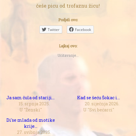
češe picu od trofaznu žicu!
Podjeli ovo:
Twitter
Facebook
Lajkaj ovo:
Učitavanje...
Ja sam čula od stariji…
Kad se šeću Šokac i…
15. srpnja 2025.
20. siječnja 2026.
U "Ženski"
U "Svi bećarci"
Di'se mlada od motike
krije…
27. svibnja 2025.