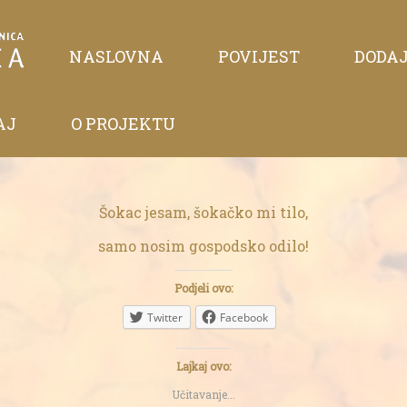
NASLOVNA
POVIJEST
DODA
AJ
O PROJEKTU
Šokac jesam, šokačko mi tilo,
samo nosim gospodsko odilo!
Podjeli ovo:
Twitter
Facebook
Lajkaj ovo:
Učitavanje...