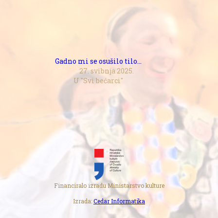
Gadno mi se osušilo tilo…
27. svibnja 2025.
U "Svi bećarci"
Financiralo izradu Ministarstvo kulture
Izrada:
Cedar Informatika