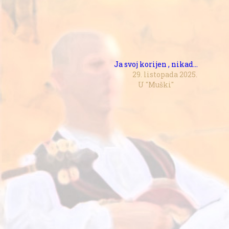
Ja svoj korijen , nikad…
29. listopada 2025.
U "Muški"