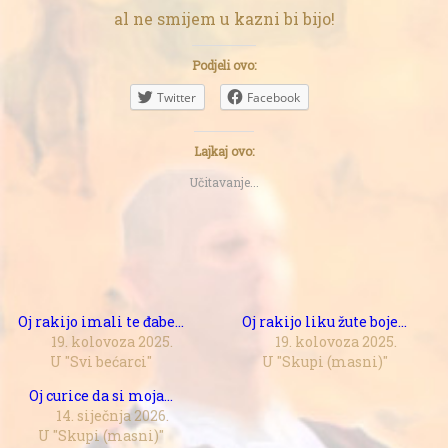
al ne smijem u kazni bi bijo!
Podjeli ovo:
Twitter
Facebook
Lajkaj ovo:
Učitavanje...
Oj rakijo imali te đabe…
Oj rakijo liku žute boje…
19. kolovoza 2025.
19. kolovoza 2025.
U "Svi bećarci"
U "Skupi (masni)"
Oj curice da si moja…
14. siječnja 2026.
U "Skupi (masni)"